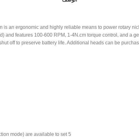
 an ergonomic and highly reliable means to power rotary nicke
) and features 100-600 RPM, 1-4N.cm torque control, and a gear r
t off to preserve battery life. Additional heads can be purchas
5 memory programs of (Gear ratio, Torque, RPM, Direction mode) are available to set.