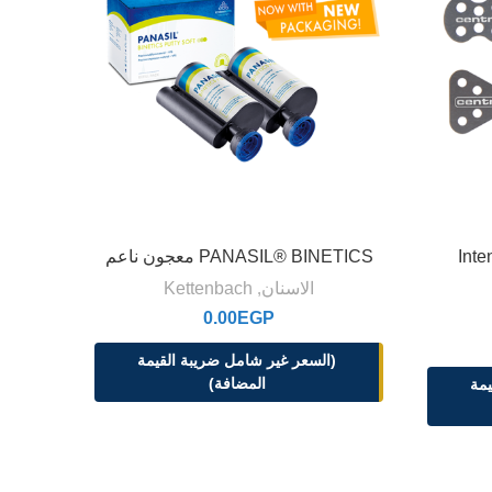
Inte
PANASIL® BINETICS معجون ناعم
r
الاسنان
,
Kettenbach
0.00
EGP
(السعر غير شامل ضريبة القيمة
(
المضافة)
يمة