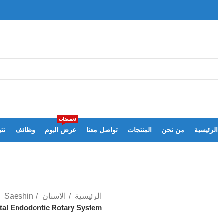
تخفيضات
الرئيسية
من نحن
المنتجات
تواصل معنا
عرض اليوم
وظائف
تت
الرئيسية
الاسنان
Saeshin
tal Endodontic Rotary System