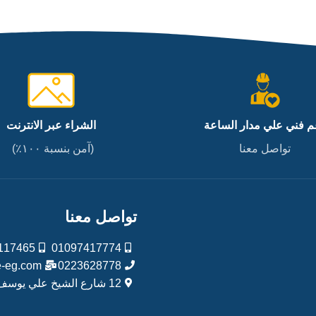
م فني علي مدار الساعة
الشراء عبر الانترنت
تواصل معنا
(آمن بنسبة ١٠٠٪)
تواصل معنا
117465
01097417774
e-eg.com
0223628778
12 شارع الشيخ علي يوسف – القصر العيني – جاردن سيتي – القاهرة