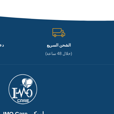
الشحن السريع
دع
(خلال 48 ساعة)
اموكير IMO Care