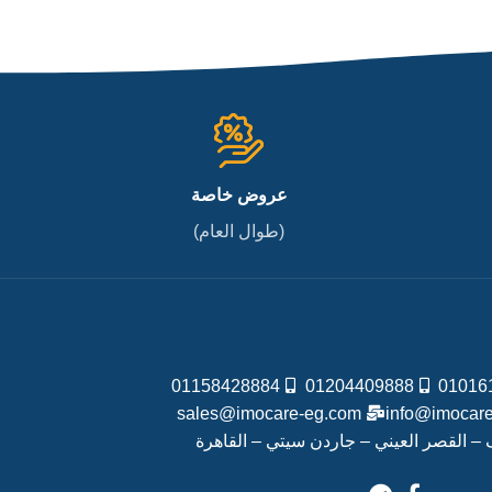
عروض خاصة
(طوال العام)
01158428884
01204409888
01016
sales@imocare-eg.com
info@imocar