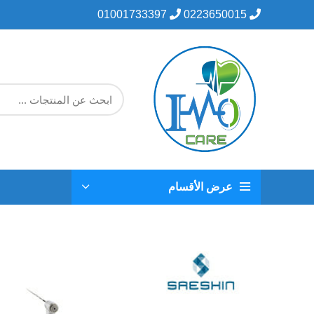
01001733397
0223650015
عرض الأقسام