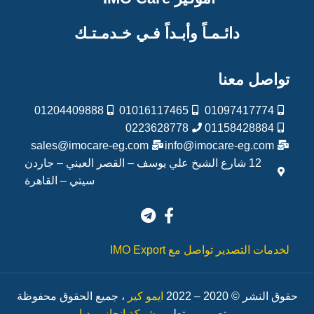
دائـمـاً وأبـداً فـي خـدمـتـك
تواصل معنا
01204409888
01016117465
01097417774
0223628778
01158428884
sales@imocare-eg.com
info@imocare-eg.com
12 شارع الشيخ علي يوسف – القصر العيني – جاردن
سيتي – القاهرة
لخدمات التصدير تواصل مع IMO Export
حقوق النشر © 2020 –
2022
ايمو كير
، جميع الحقوق محفوظة
– تصميم و تطوير
شركة إنجاز ميديا