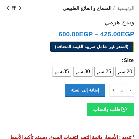
الرئيسية
المساج و العلاج الطبيعي
ويدج هرمي
600.00
EGP
–
425.00
EGP
(السعر غير شامل ضريبة القيمة المضافة)
Size
20 سم
25 سم
30 سم
35 سم
إضافة إلى السلة
اطلب واتساب
* تنويه : الأسعار دائمة التغير لتقلبات السوق وسيتم تأكيد الأسعار