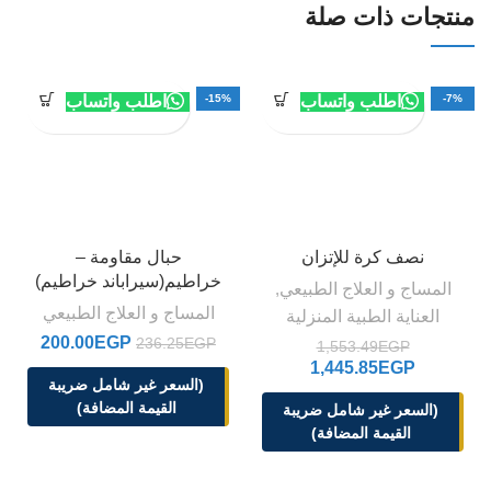
منتجات ذات صلة
-7%
اطلب واتساب
-15%
اطلب واتساب
نصف كرة للإتزان
حبال مقاومة –
خراطيم(سيراباند خراطيم)
المساج و العلاج الطبيعي
,
المساج و العلاج الطبيعي
العناية الطبية المنزلية
200.00
EGP
236.25
EGP
1,553.49
EGP
1,445.85
EGP
(السعر غير شامل ضريبة
القيمة المضافة)
(السعر غير شامل ضريبة
القيمة المضافة)