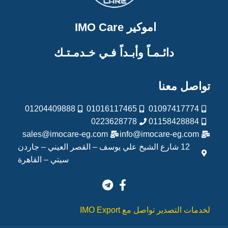
اموكير IMO Care
دائـمـاً وأبـداً فـي خـدمـتـك
تواصل معنا
01204409888
01016117465
01097417774
0223628778
01158428884
sales@imocare-eg.com
info@imocare-eg.com
12 شارع الشيخ علي يوسف – القصر العيني – جاردن
سيتي – القاهرة
لخدمات التصدير تواصل مع IMO Export