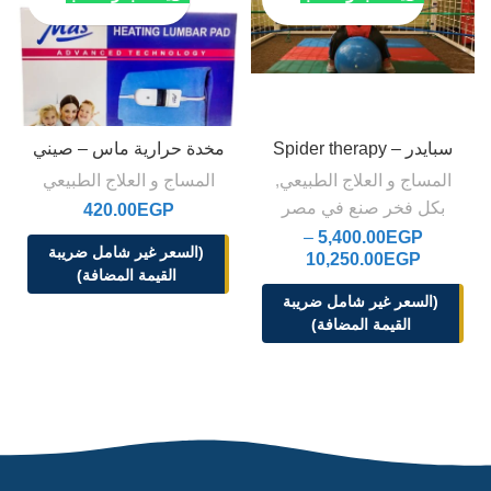
سبايدر – Spider therapy
مخدة حرارية ماس – صيني
المساج و العلاج الطبيعي
,
المساج و العلاج الطبيعي
بكل فخر صنع في مصر
420.00
EGP
–
5,400.00
EGP
(السعر غير شامل ضريبة
10,250.00
EGP
القيمة المضافة)
(السعر غير شامل ضريبة
القيمة المضافة)