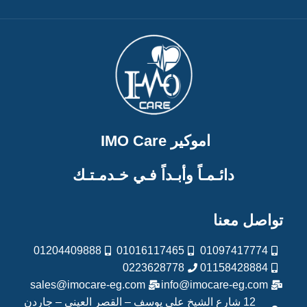
اموكير IMO Care
دائـمـاً وأبـداً فـي خـدمـتـك
تواصل معنا
01204409888
01016117465
01097417774
0223628778
01158428884
sales@imocare-eg.com
info@imocare-eg.com
12 شارع الشيخ علي يوسف – القصر العيني – جاردن