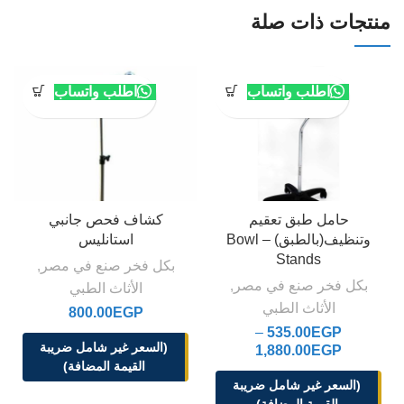
منتجات ذات صلة
اطلب واتساب
اطلب واتساب
حامل طبق تعقيم
كشاف فحص جانبي
وتنظيف(بالطبق) – Bowl
استانليس
Stands
بكل فخر صنع في مصر
,
بكل فخر صنع في مصر
,
الأثاث الطبي
الأثاث الطبي
800.00
EGP
–
535.00
EGP
(السعر غير شامل ضريبة
1,880.00
EGP
القيمة المضافة)
(السعر غير شامل ضريبة