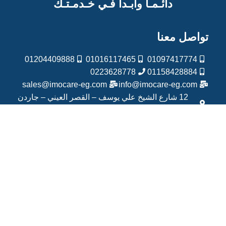
دائـمـاً وأبـداً فـي خـدمـتـك
تواصل معنا
01204409888
01016117465
01097417774
0223628778
01158428884
sales@imocare-eg.com
info@imocare-eg.com
12 شارع الشيخ علي يوسف – القصر العيني – جاردن
سيتي – القاهرة
لخدمات التصدير تواصل مع IMO Export
حقوق النشر © 2020 –
2022
ايمو كير
، جميع الحقوق محفوظة
– تصميم و تطوير
شركة إنجاز ميديا