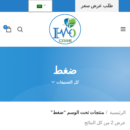
طلب عرض سعر
0
ضغط
كل التصنيفات
الرئيسية
منتجات تحت الوسم “ضغط”
عرض ⁦2⁩ من كل النتائج