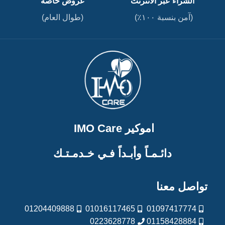
الشراء عبر الانترنت
عروض خاصة
(آمن بنسبة ١٠٠٪)
(طوال العام)
اموكير IMO Care
دائـمـاً وأبـداً فـي خـدمـتـك
تواصل معنا
01204409888
01016117465
01097417774
0223628778
01158428884