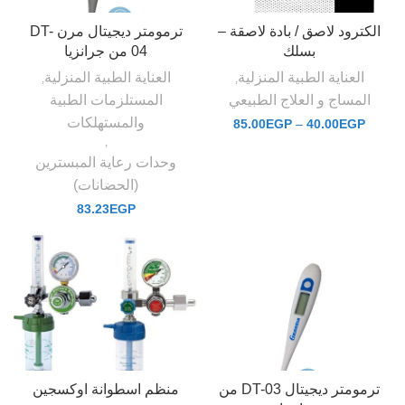
الكترود لاصق / بادة لاصقة –
ترمومتر ديجيتال مرن DT-
بسلك
04 من جرانزيا
العناية الطبية المنزلية
العناية الطبية المنزلية
,
,
المساج و العلاج الطبيعي
المستلزمات الطبية
والمستهلكات
85.00
EGP
–
40.00
EGP
,
وحدات رعاية المبسترين
(الحضانات)
83.23
EGP
ترمومتر ديجيتال DT-03 من
منظم اسطوانة اوكسجين