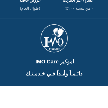
الشراء عبر الانترنت
عروض خاصة
(آمن بنسبة ١٠٠٪)
(طوال العام)
اموكير IMO Care
دائـمـاً وأبـداً فـي خـدمـتـك
تواصل معنا
01204409888
01016117465
01097417774
0223628778
01158428884