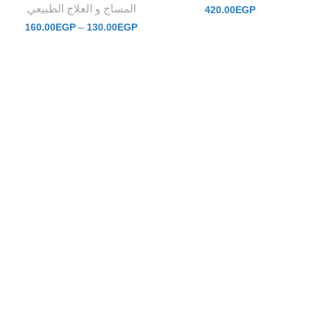
المساج و العلاج الطبيعي
420.00
EGP
160.00
EGP
–
130.00
EGP